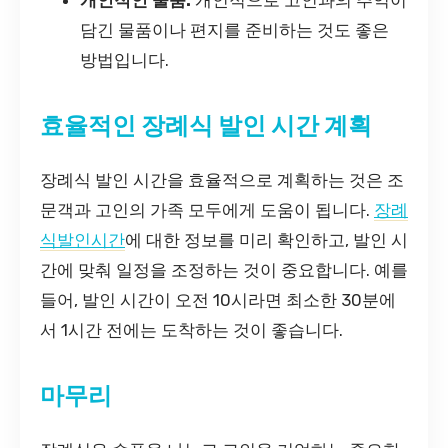
개인적인 물품:
개인적으로 고인과의 추억이
담긴 물품이나 편지를 준비하는 것도 좋은
방법입니다.
효율적인 장례식 발인 시간 계획
장례식 발인 시간을 효율적으로 계획하는 것은 조
문객과 고인의 가족 모두에게 도움이 됩니다.
장례
식발인시간
에 대한 정보를 미리 확인하고, 발인 시
간에 맞춰 일정을 조정하는 것이 중요합니다. 예를
들어, 발인 시간이 오전 10시라면 최소한 30분에
서 1시간 전에는 도착하는 것이 좋습니다.
마무리