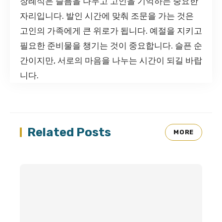
장례식은 슬픔을 나누고 고인을 기억하는 중요한
자리입니다. 발인 시간에 맞춰 조문을 가는 것은
고인의 가족에게 큰 위로가 됩니다. 예절을 지키고
필요한 준비물을 챙기는 것이 중요합니다. 슬픈 순
간이지만, 서로의 마음을 나누는 시간이 되길 바랍
니다.
Related Posts
MORE