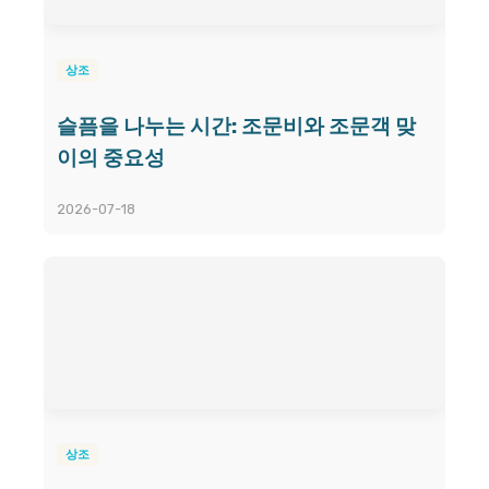
상조
슬픔을 나누는 시간: 조문비와 조문객 맞
이의 중요성
2026-07-18
상조